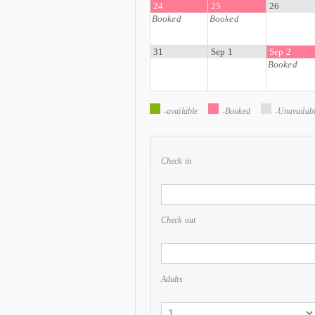
24
25
26
Booked
Booked
31
Sep 1
Sep 2
Booked
-available
-Booked
-Unavailab
Check in
Check out
Adults