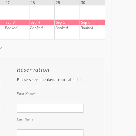
27
28
29
30
Sep 3
Sep 4
Sep 5
Sep 6
Booked
Booked
Booked
Booked
le
Reservation
Please select the days from calendar.
First Name
*
Last Name