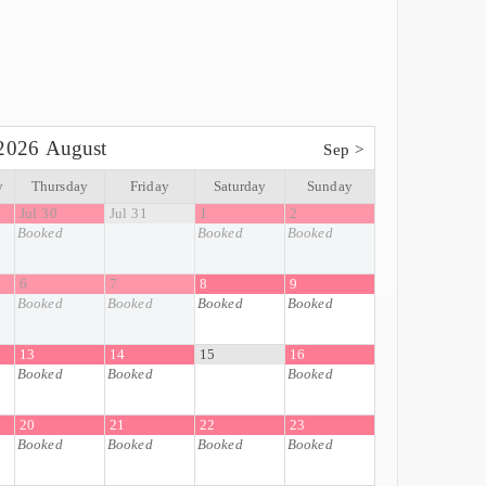
2026
August
Sep
>
y
Thursday
Friday
Saturday
Sunday
Jul 30
Jul 31
1
2
Booked
Booked
Booked
6
7
8
9
Booked
Booked
Booked
Booked
13
14
15
16
Booked
Booked
Booked
20
21
22
23
Booked
Booked
Booked
Booked