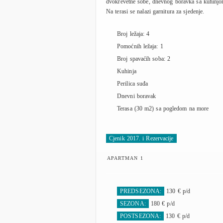
dvokrevetne sobe, dnevnog boravka sa kuhinjo
Na terasi se nalazi garnitura za sjedenje.
Broj ležaja: 4
Pomoćnih ležaja: 1
Broj spavaćih soba: 2
Kuhinja
Perilica suđa
Dnevni boravak
Terasa (30 m2) sa pogledom na more
Cjenik 2017. i Rezervacije
APARTMAN 1
PREDSEZONA:
130 € p/d
SEZONA:
180 € p/d
POSTSEZONA:
130 € p/d