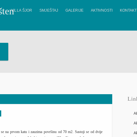
VILLA ŠJOR
SMJEŠTAJ
GALERIJE
AKTIVNOSTI
KONTAKT
)
Lin
A
A
zi se na prvom katu i zauzima površinu od 70 m2. Sastoji se od dvije
A