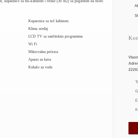
m, kupaonice sa tuš-kabinom i terase (30 m2) sa pogledom na more.
A
S
Kupaonica sa tuš kabinom
Klima uređaj
LCD TV sa satelitskim programima
Kon
Wi Fi
Mikrovalna pećnica
Vlasn
Aparat za kavu
Adre
Kuhalo za vodu
22202
T
G
E
K