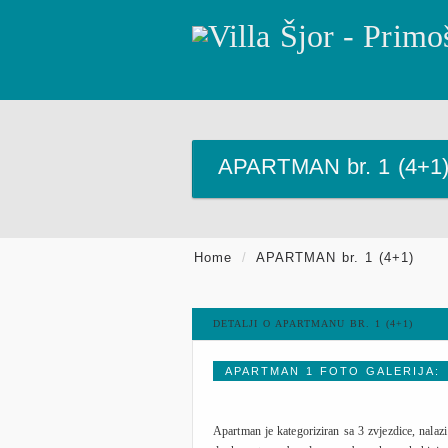
APARTMAN br. 1 (4+1
Home
/
APARTMAN br. 1 (4+1)
DETALJI O APARTMANU BR. 1 (4+1)
APARTMAN 1 FOTO GALERIJA:
Apartman je kategoriziran sa 3 zvjezdice, nala