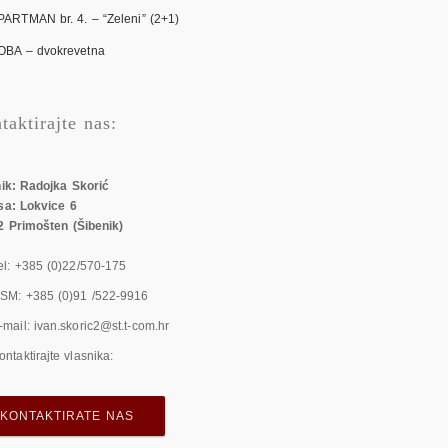
PARTMAN br. 4. – “Zeleni” (2+1)
OBA – dvokrevetna
taktirajte nas:
ik: Radojka Skorić
sa: Lokvice 6
 Primošten (Šibenik)
el: +385 (0)22/570-175
SM: +385 (0)91 /522-9916
-mail: ivan.skoric2@st.t-com.hr
ontaktirajte vlasnika:
KONTAKTIRATE NAS